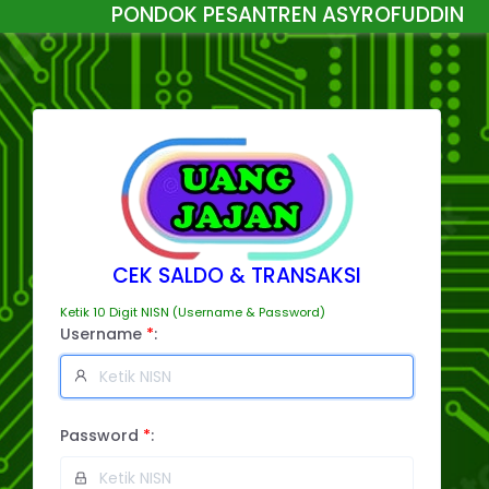
PONDOK PESANTREN ASYROFUDDIN
CEK SALDO & TRANSAKSI
Ketik 10 Digit NISN (Username & Password)
Username
*
:
Password
*
: